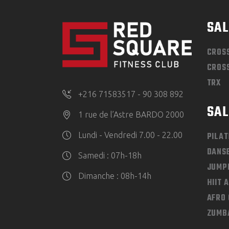
SAL
CROS
CROSS
TRX
+216 71583517 - 90 308 892
SAL
1 rue de l’Astre BARDO 2000
PILAT
Lundi - Vendredi 7.00 - 22.00
DANSE
Samedi : 07h-18h
JUMPI
Dimanche : 08h-14h
HIIT 
AFRO 
ZUMB