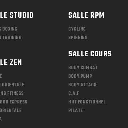
LE STUDIO
SALLE RPM
S BOXING
CYCLING
 TRAINING
SPINNING
SALLE COURS
LE ZEN
BODY COMBAT
E
BODY PUMP
 ORIENTALE
BODY ATTACK
NG FITNESS
C.A.F
ABDO EXPRESS
HIIT FONCTIONNEL
ORIENTALE
PILATE
A